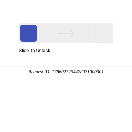
k8凯发国际
解决方案
产品中心
系统演示
招
智慧教室
字化后台体系，k8凯发国际环境科技推出智慧黑板电源控制方案，
繁琐、电源管控松散、设备运维无数据支撑的行业痛点。软启停联动
板电源控制方案
时间：2026-06-08 09:32
浏览：
129