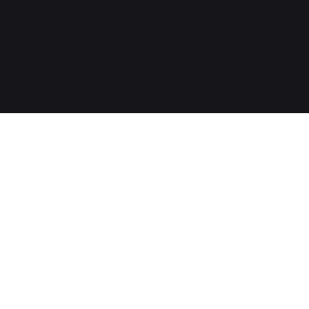
电话咨询
k8凯发国际