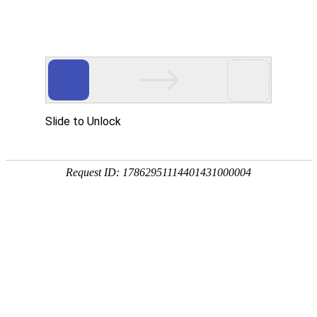
k8凯发国际
400-100-8842
智能空气治理
一、 前言 随着环境的不断破坏，环境污染问题日益严
重，已经严重的影响了人们的身体健康，实行环境保护
已经迫在眉睫。同时我们也应该清晰的意识到保护环境就是保护生产
力、改善
主页
解决方案
智能空气治理
环境空气质量监测系统
时间：2026-04-09 09:03
浏览：
757
一、前言
随着环境的不断破坏，环境污染问题日益严重，
已经严重的影响了人们的身体健康，实行环境保