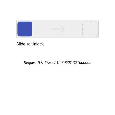
k8凯发国际
解决方案
产品中心
系统演示
招
智慧办公室
案是利用物联网技术、相关传感器紧密监测办公室环境并智能化控制的综
中，需帮用户优化需求，给予可实施的解决方案。
室环境控制方案
环境科技有限公司
时间：2026-04-14 10:09
浏览：